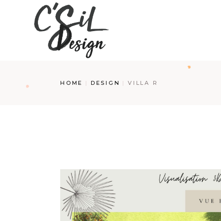
Skip
to
the
content
HOME
DESIGN
VILLA R