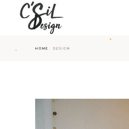
Skip
to
the
content
HOME
DESIGN